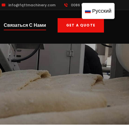
info@fqttmachinery.com
0086 13961822503
Русский
Связаться С Нами
GET A QUOTE