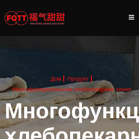
Дом
Продукт
Многофункциональная хлебопекарная линия
Многофункц
хлебопекар