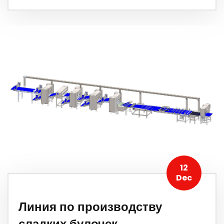
12
Dec
Линия по производству
сладких булочек