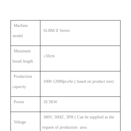
Machine
SLBM II Series
model
Maximum
≤50cm
bread length
Production
1000-12000pcs/hr ( based on product size)
capacity
Power
18.5KW
380V, 50HZ, 3PH ( Can be supplied as the
Voltage
request of production area