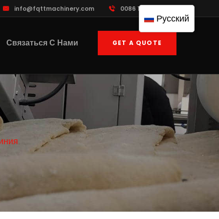
info@fqttmachinery.com
0086 13961822503
Русский
Связаться С Нами
GET A QUOTE
иния