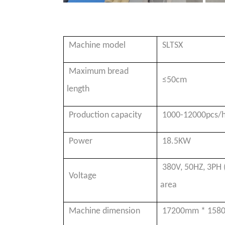
Machine model
SLTSX
Maximum bread
≤50cm
length
Production capacity
1000-12000pcs/hr
Power
18.5KW
380V, 50HZ, 3PH (
Voltage
area
Machine dimension
17200mm * 158