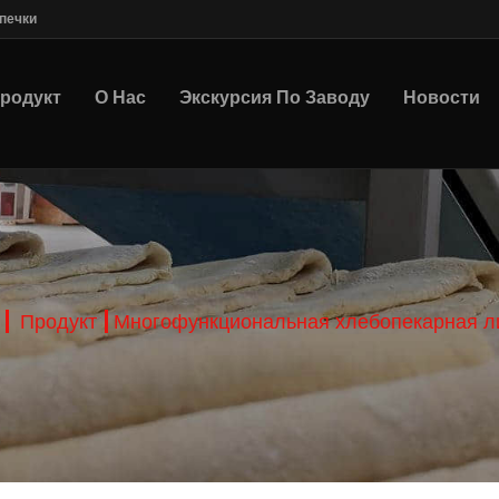
печки
родукт
О Нас
Экскурсия По Заводу
Новости
Продукт
Многофункциональная хлебопекарная л