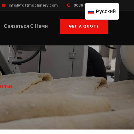
info@fqttmachinery.com
0086 13961822503
Русский
Связаться С Нами
GET A QUOTE
тильи