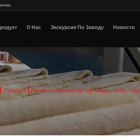
печки
родукт
О Нас
Экскурсия По Заводу
Новости
Продукт
Линия по производству пиццы, питы, тор